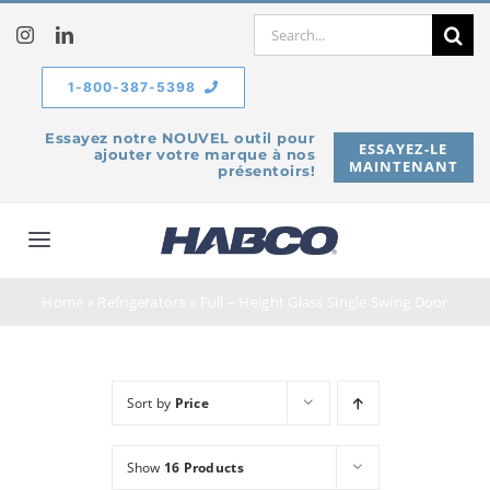
Skip
Search
to
for:
content
1-800-387-5398
Essayez notre NOUVEL outil pour
ESSAYEZ-LE
ajouter votre marque à nos
MAINTENANT
présentoirs!
Toggle
Navigation
À propos de
Home
»
Refrigerators
»
Full – Height Glass Single Swing Door
Produits
Sort by
Price
Service
Show
16 Products