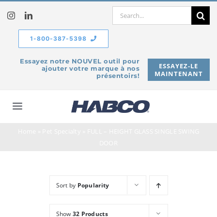
Skip
Search
to
for:
content
1-800-387-5398
Essayez notre NOUVEL outil pour
ESSAYEZ-LE
ajouter votre marque à nos
MAINTENANT
présentoirs!
Toggle
Navigation
Home
»
Pet Specialty
»
FULL – HEIGHT GLASS SINGLE SWING
À propos de
DOOR
Produits
Sort by
Popularity
Service
Show
32 Products