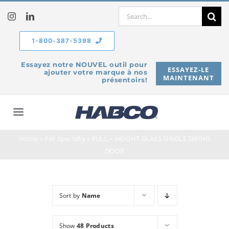
Skip
Search
to
for:
content
1-800-387-5398
Essayez notre NOUVEL outil pour
ESSAYEZ-LE
ajouter votre marque à nos
MAINTENANT
présentoirs!
Toggle
Navigation
Home
»
Pet Specialty
»
FULL – HEIGHT GLASS SINGLE SWING
À propos de
DOOR
Produits
Sort by
Name
Service
Show
48 Products