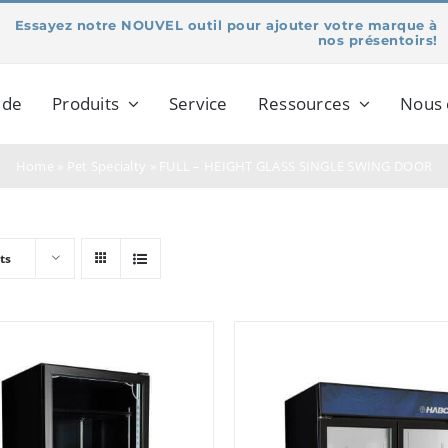
Essayez notre NOUVEL outil pour ajouter votre marque à
nos présentoirs!
 de
Produits
Service
Ressources
Nous 
Home
»
Pet Specialty
»
FULL – HEIGHT GLASS SINGLE SWING DOOR
ts