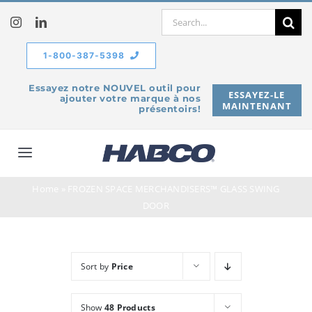
Skip
Search
to
for:
content
1-800-387-5398
Essayez notre NOUVEL outil pour
ESSAYEZ-LE
ajouter votre marque à nos
MAINTENANT
présentoirs!
Toggle
Navigation
Home
»
FROZEN SPACE MERCHANDISERS™ GLASS SWING
À propos de
DOOR
Produits
Sort by
Price
Service
Show
48 Products