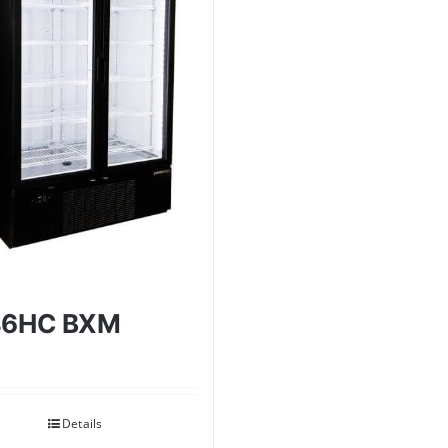
46HC BXM
Details