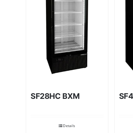
SF28HC BXM
SF
Details