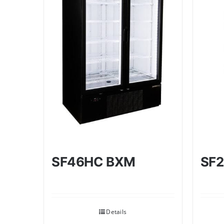
SF46HC BXM
SF
Details