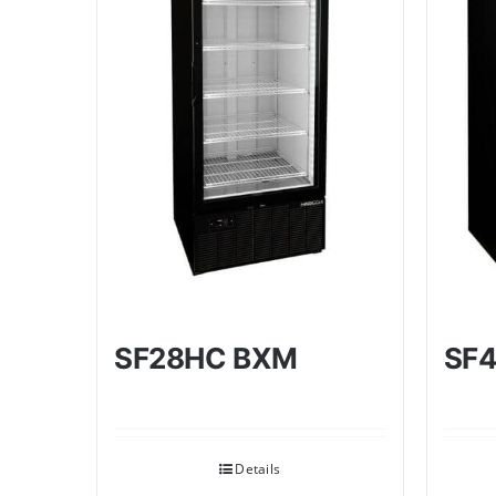
SF28HC BXM
SF
Details