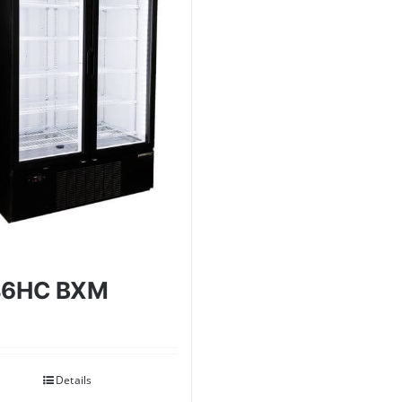
46HC BXM
Details