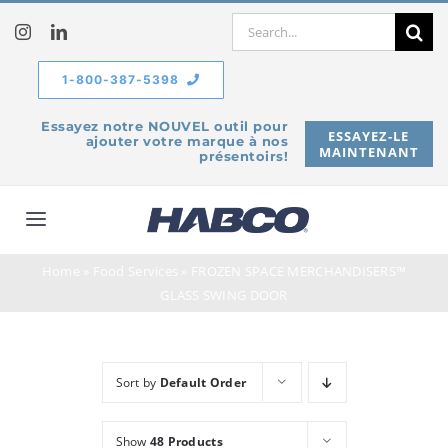
Skip
Search
to
for:
content
1-800-387-5398
Essayez notre NOUVEL outil pour
ESSAYEZ-LE
ajouter votre marque à nos
MAINTENANT
présentoirs!
Toggle
Navigation
Home
»
Food Services
»
FROZEN SPACE MERCHANDISERS™
À propos de
GLASS SWING DOOR
Produits
Sort by
Default Order
Service
Show
48 Products