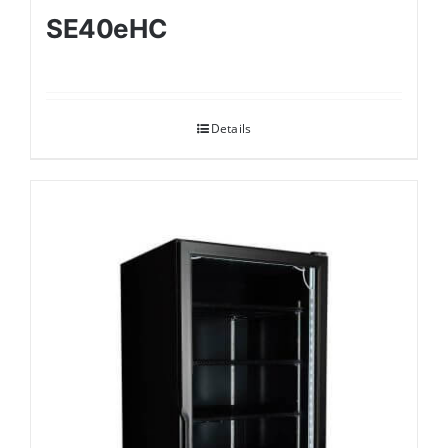
SE40eHC
Details