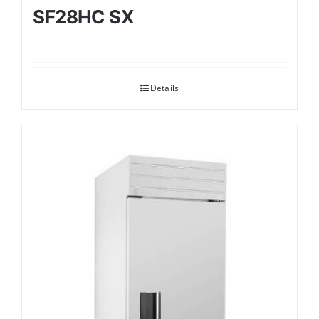
SF28HC SX
Details