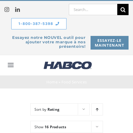
Skip
Search
to
for:
content
1-800-387-5398
Essayez notre NOUVEL outil pour
ESSAYEZ-LE
ajouter votre marque à nos
MAINTENANT
présentoirs!
Toggle
Navigation
À propos de
Home
»
Food Services
Produits
Sort by
Rating
Service
Show
16 Products