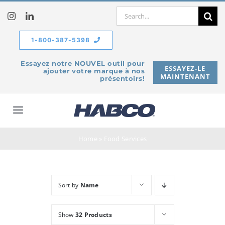
Skip
Search
to
for:
content
1-800-387-5398
Essayez notre NOUVEL outil pour
ESSAYEZ-LE
ajouter votre marque à nos
MAINTENANT
présentoirs!
Toggle
Navigation
À propos de
Home
»
Food Services
Produits
Sort by
Name
Service
Show
32 Products