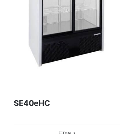
SE40eHC
Details